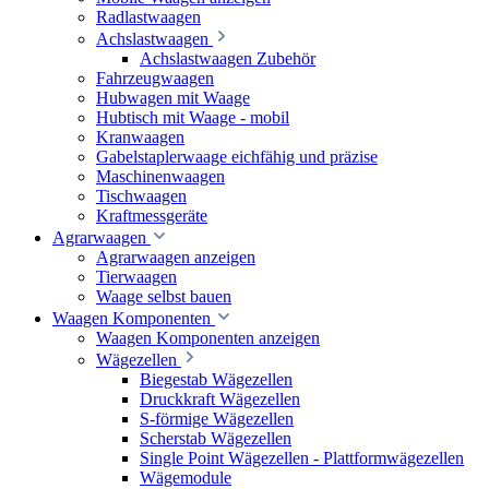
Radlastwaagen
Achslastwaagen
Achslastwaagen Zubehör
Fahrzeugwaagen
Hubwagen mit Waage
Hubtisch mit Waage - mobil
Kranwaagen
Gabelstaplerwaage eichfähig und präzise
Maschinenwaagen
Tischwaagen
Kraftmessgeräte
Agrarwaagen
Agrarwaagen anzeigen
Tierwaagen
Waage selbst bauen
Waagen Komponenten
Waagen Komponenten anzeigen
Wägezellen
Biegestab Wägezellen
Druckkraft Wägezellen
S-förmige Wägezellen
Scherstab Wägezellen
Single Point Wägezellen - Plattformwägezellen
Wägemodule