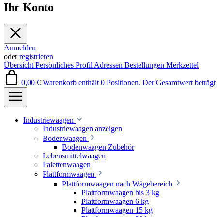
Ihr Konto
Anmelden
oder
registrieren
Übersicht
Persönliches Profil
Adressen
Bestellungen
Merkzettel
0,00 €
Warenkorb enthält 0 Positionen. Der Gesamtwert beträgt 
Industriewaagen
Industriewaagen anzeigen
Bodenwaagen
Bodenwaagen Zubehör
Lebensmittelwaagen
Palettenwaagen
Plattformwaagen
Plattformwaagen nach Wägebereich
Plattformwaagen bis 3 kg
Plattformwaagen 6 kg
Plattformwaagen 15 kg