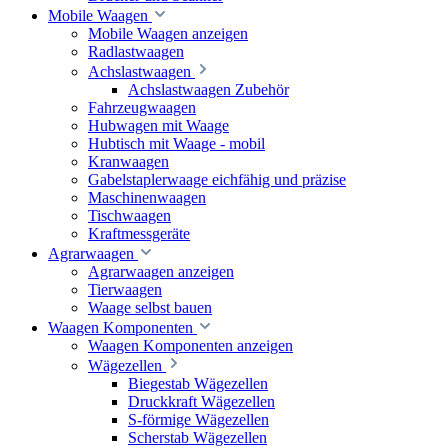
Mobile Waagen
Mobile Waagen anzeigen
Radlastwaagen
Achslastwaagen
Achslastwaagen Zubehör
Fahrzeugwaagen
Hubwagen mit Waage
Hubtisch mit Waage - mobil
Kranwaagen
Gabelstaplerwaage eichfähig und präzise
Maschinenwaagen
Tischwaagen
Kraftmessgeräte
Agrarwaagen
Agrarwaagen anzeigen
Tierwaagen
Waage selbst bauen
Waagen Komponenten
Waagen Komponenten anzeigen
Wägezellen
Biegestab Wägezellen
Druckkraft Wägezellen
S-förmige Wägezellen
Scherstab Wägezellen