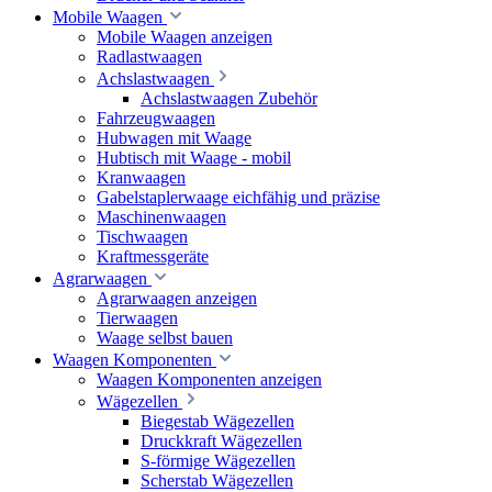
Mobile Waagen
Mobile Waagen anzeigen
Radlastwaagen
Achslastwaagen
Achslastwaagen Zubehör
Fahrzeugwaagen
Hubwagen mit Waage
Hubtisch mit Waage - mobil
Kranwaagen
Gabelstaplerwaage eichfähig und präzise
Maschinenwaagen
Tischwaagen
Kraftmessgeräte
Agrarwaagen
Agrarwaagen anzeigen
Tierwaagen
Waage selbst bauen
Waagen Komponenten
Waagen Komponenten anzeigen
Wägezellen
Biegestab Wägezellen
Druckkraft Wägezellen
S-förmige Wägezellen
Scherstab Wägezellen