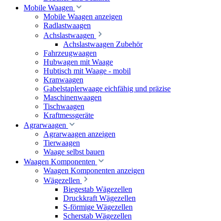
Mobile Waagen
Mobile Waagen anzeigen
Radlastwaagen
Achslastwaagen
Achslastwaagen Zubehör
Fahrzeugwaagen
Hubwagen mit Waage
Hubtisch mit Waage - mobil
Kranwaagen
Gabelstaplerwaage eichfähig und präzise
Maschinenwaagen
Tischwaagen
Kraftmessgeräte
Agrarwaagen
Agrarwaagen anzeigen
Tierwaagen
Waage selbst bauen
Waagen Komponenten
Waagen Komponenten anzeigen
Wägezellen
Biegestab Wägezellen
Druckkraft Wägezellen
S-förmige Wägezellen
Scherstab Wägezellen