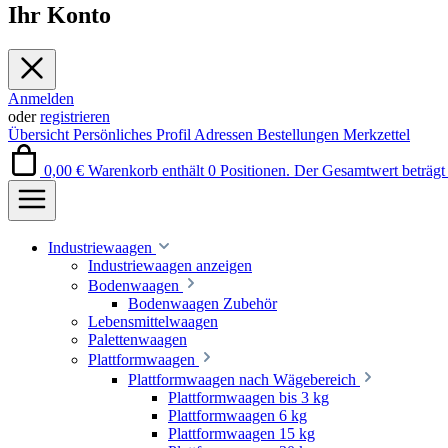
Ihr Konto
Anmelden
oder
registrieren
Übersicht
Persönliches Profil
Adressen
Bestellungen
Merkzettel
0,00 €
Warenkorb enthält 0 Positionen. Der Gesamtwert beträgt 
Industriewaagen
Industriewaagen anzeigen
Bodenwaagen
Bodenwaagen Zubehör
Lebensmittelwaagen
Palettenwaagen
Plattformwaagen
Plattformwaagen nach Wägebereich
Plattformwaagen bis 3 kg
Plattformwaagen 6 kg
Plattformwaagen 15 kg