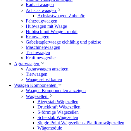
Radlastwaagen
Achslastwaagen
Achslastwaagen Zubehör
Fahrzeugwaagen
Hubwagen mit Waage
Hubtisch mit Waage - mobil
Kranwaagen
Gabelstaplerwaage eichfähig und präzise
Maschinenwaagen
Tischwaagen
Kraftmessgeräte
Agrarwaagen
Agrarwaagen anzeigen
Tierwaagen
Waage selbst bauen
Waagen Komponenten
Waagen Komponenten anzeigen
Wägezellen
Biegestab Wägezellen
Druckkraft Wägezellen
S-förmige Wägezellen
Scherstab Wägezellen
Single Point Wägezellen - Plattformwägezellen
Wägemodule