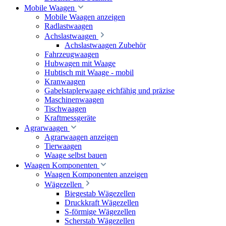
Mobile Waagen
Mobile Waagen anzeigen
Radlastwaagen
Achslastwaagen
Achslastwaagen Zubehör
Fahrzeugwaagen
Hubwagen mit Waage
Hubtisch mit Waage - mobil
Kranwaagen
Gabelstaplerwaage eichfähig und präzise
Maschinenwaagen
Tischwaagen
Kraftmessgeräte
Agrarwaagen
Agrarwaagen anzeigen
Tierwaagen
Waage selbst bauen
Waagen Komponenten
Waagen Komponenten anzeigen
Wägezellen
Biegestab Wägezellen
Druckkraft Wägezellen
S-förmige Wägezellen
Scherstab Wägezellen