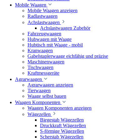
Mobile Waagen
Mobile Waagen anzeigen
Radlastwaagen
Achslastwaagen
Achslastwaagen Zubehör
Fahrzeugwaagen
Hubwagen mit Waage
Hubtisch mit Waage - mobil
Kranwaagen
Gabelstaplerwaage eichfähig und präzise
Maschinenwaagen
Tischwaagen
Kraftmessgeräte
Agrarwaagen
Agrarwaagen anzeigen
Tierwaagen
Waage selbst bauen
Waagen Komponenten
Waagen Komponenten anzeigen
Wägezellen
Biegestab Wägezellen
Druckkraft Wägezellen
S-förmige Wägezellen
Scherstab Wägezellen