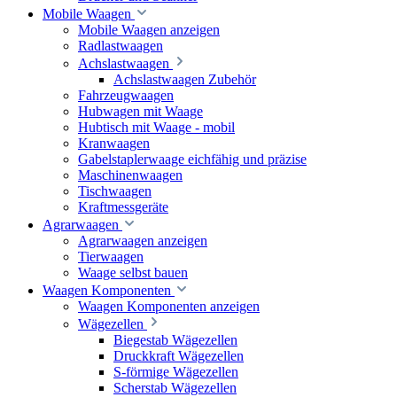
Mobile Waagen
Mobile Waagen anzeigen
Radlastwaagen
Achslastwaagen
Achslastwaagen Zubehör
Fahrzeugwaagen
Hubwagen mit Waage
Hubtisch mit Waage - mobil
Kranwaagen
Gabelstaplerwaage eichfähig und präzise
Maschinenwaagen
Tischwaagen
Kraftmessgeräte
Agrarwaagen
Agrarwaagen anzeigen
Tierwaagen
Waage selbst bauen
Waagen Komponenten
Waagen Komponenten anzeigen
Wägezellen
Biegestab Wägezellen
Druckkraft Wägezellen
S-förmige Wägezellen
Scherstab Wägezellen