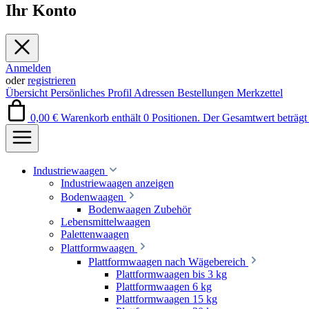
Ihr Konto
Anmelden
oder
registrieren
Übersicht
Persönliches Profil
Adressen
Bestellungen
Merkzettel
0,00 €
Warenkorb enthält 0 Positionen. Der Gesamtwert beträgt 
Industriewaagen
Industriewaagen anzeigen
Bodenwaagen
Bodenwaagen Zubehör
Lebensmittelwaagen
Palettenwaagen
Plattformwaagen
Plattformwaagen nach Wägebereich
Plattformwaagen bis 3 kg
Plattformwaagen 6 kg
Plattformwaagen 15 kg