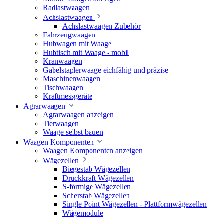
Radlastwaagen
Achslastwaagen
Achslastwaagen Zubehör
Fahrzeugwaagen
Hubwagen mit Waage
Hubtisch mit Waage - mobil
Kranwaagen
Gabelstaplerwaage eichfähig und präzise
Maschinenwaagen
Tischwaagen
Kraftmessgeräte
Agrarwaagen
Agrarwaagen anzeigen
Tierwaagen
Waage selbst bauen
Waagen Komponenten
Waagen Komponenten anzeigen
Wägezellen
Biegestab Wägezellen
Druckkraft Wägezellen
S-förmige Wägezellen
Scherstab Wägezellen
Single Point Wägezellen - Plattformwägezellen
Wägemodule