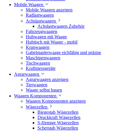
Mobile Waagen
Mobile Waagen anzeigen
Radlastwaagen
Achslastwaagen
Achslastwaagen Zubehör
Fahrzeugwaagen
Hubwagen mit Waage
Hubtisch mit Waage - mobil
Kranwaagen
Gabelstaplerwaage eichfähig und präzise
Maschinenwaagen
Tischwaagen
Kraftmessgeräte
Agrarwaagen
Agrarwaagen anzeigen
Tierwaagen
Waage selbst bauen
Waagen Komponenten
Waagen Komponenten anzeigen
Wägezellen
Biegestab Wägezellen
Druckkraft Wägezellen
S-förmige Wägezellen
Scherstab Wägezellen