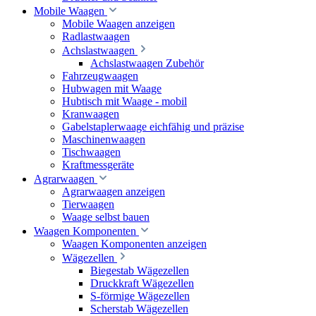
Mobile Waagen
Mobile Waagen anzeigen
Radlastwaagen
Achslastwaagen
Achslastwaagen Zubehör
Fahrzeugwaagen
Hubwagen mit Waage
Hubtisch mit Waage - mobil
Kranwaagen
Gabelstaplerwaage eichfähig und präzise
Maschinenwaagen
Tischwaagen
Kraftmessgeräte
Agrarwaagen
Agrarwaagen anzeigen
Tierwaagen
Waage selbst bauen
Waagen Komponenten
Waagen Komponenten anzeigen
Wägezellen
Biegestab Wägezellen
Druckkraft Wägezellen
S-förmige Wägezellen
Scherstab Wägezellen