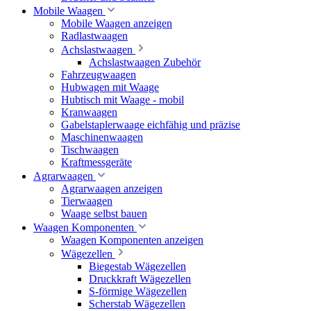
Mobile Waagen
Mobile Waagen anzeigen
Radlastwaagen
Achslastwaagen
Achslastwaagen Zubehör
Fahrzeugwaagen
Hubwagen mit Waage
Hubtisch mit Waage - mobil
Kranwaagen
Gabelstaplerwaage eichfähig und präzise
Maschinenwaagen
Tischwaagen
Kraftmessgeräte
Agrarwaagen
Agrarwaagen anzeigen
Tierwaagen
Waage selbst bauen
Waagen Komponenten
Waagen Komponenten anzeigen
Wägezellen
Biegestab Wägezellen
Druckkraft Wägezellen
S-förmige Wägezellen
Scherstab Wägezellen